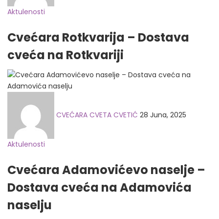
Aktulenosti
Cvećara Rotkvarija – Dostava
cveća na Rotkvariji
Posted
on
CVEĆARA CVETA CVETIĆ
28 Juna, 2025
Aktulenosti
Cvećara Adamovićevo naselje –
Dostava cveća na Adamovića
naselju