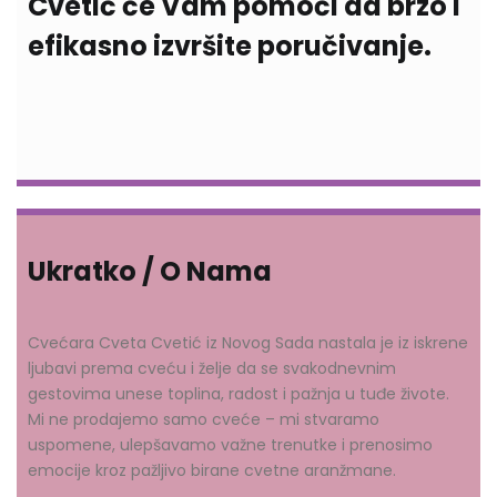
Cvetić će Vam pomoći da brzo i
efikasno izvršite poručivanje.
Ukratko / O Nama
Cvećara Cveta Cvetić iz Novog Sada nastala je iz iskrene
ljubavi prema cveću i želje da se svakodnevnim
gestovima unese toplina, radost i pažnja u tuđe živote.
Mi ne prodajemo samo cveće – mi stvaramo
uspomene, ulepšavamo važne trenutke i prenosimo
emocije kroz pažljivo birane cvetne aranžmane.