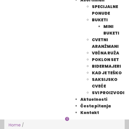
Asortiman
SPECIJALNE
PONUDE
BUKETI
MINI
BUKETI
CVETNI
ARANŽMANI
VEČNA RUŽA
POKLON SET
BIDERMAJERI
KAD JE TEŠKO
SAKSIJSKO
CVEĆE
SVI PROIZVODI
Aktuelnosti
Česta pitanja
Kontakt
0
Home
/