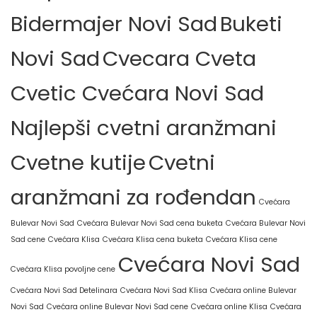
Bidermajer Novi Sad
Buketi
Novi Sad
Cvecara Cveta
Cvetic Cvećara Novi Sad
Najlepši cvetni aranžmani
Cvetne kutije
Cvetni
aranžmani za rođendan
Cvećara
Bulevar Novi Sad
Cvećara Bulevar Novi Sad cena buketa
Cvećara Bulevar Novi
Sad cene
Cvećara Klisa
Cvećara Klisa cena buketa
Cvećara Klisa cene
Cvećara Novi Sad
Cvećara Klisa povoljne cene
Cvećara Novi Sad Detelinara
Cvećara Novi Sad Klisa
Cvećara online Bulevar
Novi Sad
Cvećara online Bulevar Novi Sad cene
Cvećara online Klisa
Cvećara