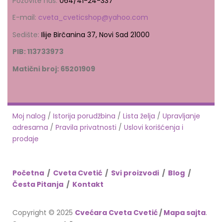
Pozovite nas:
064/41-24-337
E-mail:
cveta_cveticshop@yahoo.com
Sedište:
Ilije Birčanina 37, Novi Sad 21000
PIB: 113733973
Matični broj: 65201909
Moj nalog
/
Istorija porudžbina
/
Lista želja
/
Upravljanje
adresama
/
Pravila privatnosti
/
Uslovi korišćenja i
prodaje
Početna
/
Cveta Cvetić
/
Svi proizvodi
/
Blog
/
Česta Pitanja
/
Kontakt
Copyright © 2025
Cvećara Cveta Cvetić
/
Mapa sajta
.