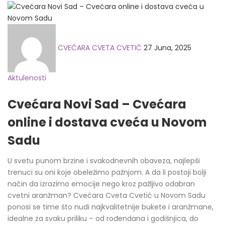
Posted
on
CVEĆARA CVETA CVETIĆ
27 Juna, 2025
Aktulenosti
Cvećara Novi Sad – Cvećara
online i dostava cveća u Novom
Sadu
U svetu punom brzine i svakodnevnih obaveza, najlepši
trenuci su oni koje obeležimo pažnjom. A da li postoji bolji
način da izrazimo emocije nego kroz pažljivo odabran
cvetni aranžman? Cvećara Cveta Cvetić u Novom Sadu
ponosi se time što nudi najkvalitetnije bukete i aranžmane,
idealne za svaku priliku – od rođendana i godišnjica, do