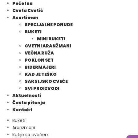
Početna
Cveta Cvetić
Asortiman
SPECIJALNE PONUDE
BUKETI
MINI BUKETI
CVETNI ARANŽMANI
VEČNA RUŽA
POKLON SET
BIDERMAJERI
KAD JE TEŠKO
SAKSIJSKO CVEĆE
SVI PROIZVODI
Aktuelnosti
Česta pitanja
Kontakt
Buketi
Aranžmani
Kutije sa cvećem