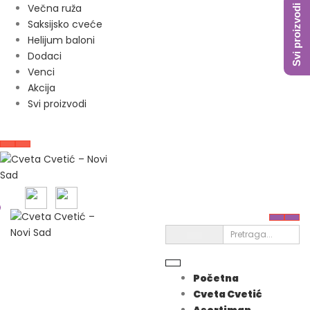
Večna ruža
Svi proizvodi
Saksijsko cveće
Helijum baloni
Dodaci
Venci
Akcija
Svi proizvodi
Početna
Cveta Cvetić