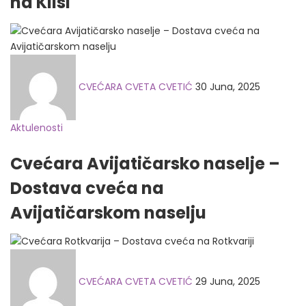
na Klisi
Posted
on
CVEĆARA CVETA CVETIĆ
30 Juna, 2025
Aktulenosti
Cvećara Avijatičarsko naselje –
Dostava cveća na
Avijatičarskom naselju
Posted
on
CVEĆARA CVETA CVETIĆ
29 Juna, 2025