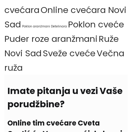
cvećara
Online cvećara Novi
Sad
Poklon cveće
Poklon aranžmani Detelinara
Puder roze aranžmani
Ruže
Novi Sad
Sveže cveće
Večna
ruža
Imate pitanja u vezi Vaše
porudžbine?
Online tim cvećare Cveta