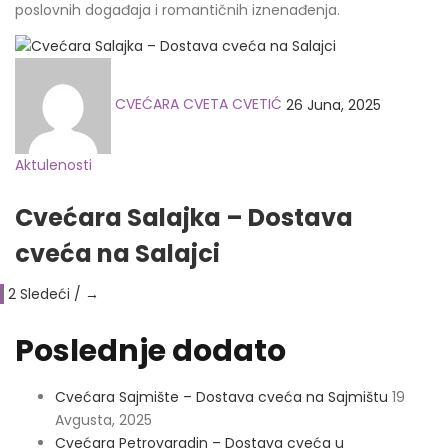
poslovnih događaja i romantičnih iznenađenja.
Posted
on
CVEĆARA CVETA CVETIĆ
26 Juna, 2025
Aktulenosti
Cvećara Salajka – Dostava
cveća na Salajci
1
2
Sledeći / →
Poslednje dodato
Cvećara Sajmište – Dostava cveća na Sajmištu
19
Avgusta, 2025
Cvećara Petrovaradin – Dostava cveća u