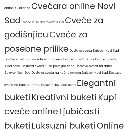
Cvećara online Novi
online Klisa cene
Sad
Cveće za
Cvećara sa dostavom Klisa
godišnjicu
Cveće za
posebne prilike
Dostava cveća Bulevar Novi Sad
Dostava cveća Bulevar Novi Sad cena
Dostava cveća Klisa
Dostava cveća
Klisa cena
Dostava cveća Klisa povoljna cena
Dostava cveća na adresu
Bulevar Novi Sad
Dostava cveća na kućnu adresu Bulevar Novi Sad
Dostava
Elegantni
cveća na kućnu adresu Bulevar Novi Sad cena
buketi
Kreativni buketi
Kupi
cveće online
Ljubičasti
buketi
Luksuzni buketi
Online