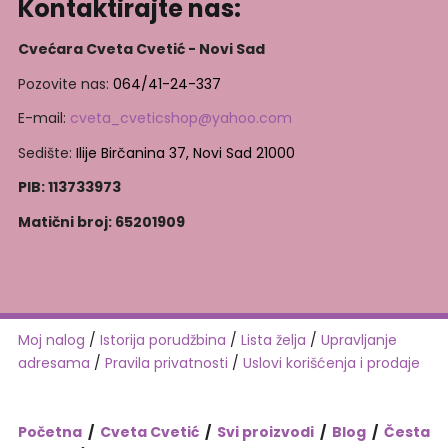
Kontaktirajte nas:
Cvećara Cveta Cvetić - Novi Sad
Pozovite nas:
064/41-24-337
E-mail:
cveta_cveticshop@yahoo.com
Sedište:
Ilije Birčanina 37, Novi Sad 21000
PIB: 113733973
Matični broj: 65201909
Moj nalog
/
Istorija porudžbina
/
Lista želja
/
Upravljanje
adresama
/
Pravila privatnosti
/
Uslovi korišćenja i prodaje
Početna
/
Cveta Cvetić
/
Svi proizvodi
/
Blog
/
Česta