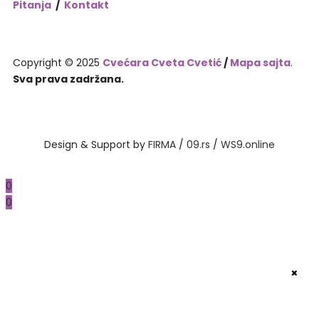
Pitanja
/
Kontakt
Copyright © 2025
Cvećara Cveta Cvetić
/
Mapa sajta
.
Sva prava zadržana.
Design & Support by
FIRMA
/
09.rs
/
WS9.online
0
0
TOP