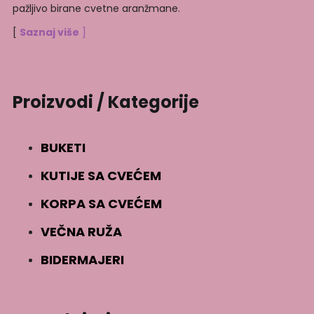
pažljivo birane cvetne aranžmane.
[
Saznaj više
]
Proizvodi / Kategorije
BUKETI
KUTIJE SA CVEĆEM
KORPA SA CVEĆEM
VEČNA RUŽA
BIDERMAJERI