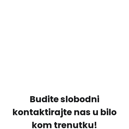
064/41-24-337
Pošaljite E-mail
cveta_cveticshop@yahoo.com
Dođite kod nas
Ilije Birčanina 39, Novi Sad 21000
Budite slobodni
kontaktirajte nas u bilo
kom trenutku!