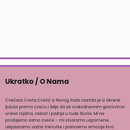
Online tim cvećare Cveta Cvetić
će Vam pomoći da brzo i
efikasno izvršite poručivanje.
Ukratko / O Nama
Cvećara Cveta Cvetić iz Novog Sada nastala je iz iskrene
ljubavi prema cveću i želje da se svakodnevnim gestovima
unese toplina, radost i pažnja u tuđe živote. Mi ne
prodajemo samo cveće – mi stvaramo uspomene,
ulepšavamo važne trenutke i prenosimo emocije kroz