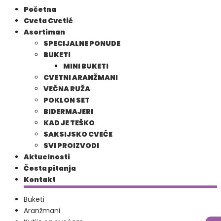
Početna
Cveta Cvetić
Asortiman
SPECIJALNE PONUDE
BUKETI
MINI BUKETI
CVETNI ARANŽMANI
VEČNA RUŽA
POKLON SET
BIDERMAJERI
KAD JE TEŠKO
SAKSIJSKO CVEĆE
SVI PROIZVODI
Aktuelnosti
Česta pitanja
Kontakt
Buketi
Aranžmani