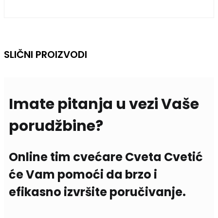
SLIČNI PROIZVODI
Imate pitanja u vezi Vaše
porudžbine?
Online tim cvećare Cveta Cvetić
će Vam pomoći da brzo i
efikasno izvršite poručivanje.