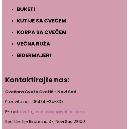
BUKETI
KUTIJE SA CVEĆEM
KORPA SA CVEĆEM
VEČNA RUŽA
BIDERMAJERI
Kontaktirajte nas:
Cvećara Cveta Cvetić - Novi Sad
Pozovite nas:
064/41-24-337
E-mail:
cveta_cveticshop@yahoo.com
Sedište:
Ilije Birčanina 37, Novi Sad 21000