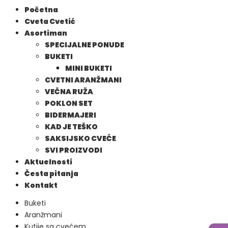
Početna
Cveta Cvetić
Asortiman
SPECIJALNE PONUDE
BUKETI
MINI BUKETI
CVETNI ARANŽMANI
VEČNA RUŽA
POKLON SET
BIDERMAJERI
KAD JE TEŠKO
SAKSIJSKO CVEĆE
SVI PROIZVODI
Aktuelnosti
Česta pitanja
Kontakt
Buketi
Aranžmani
Kutije sa cvećem