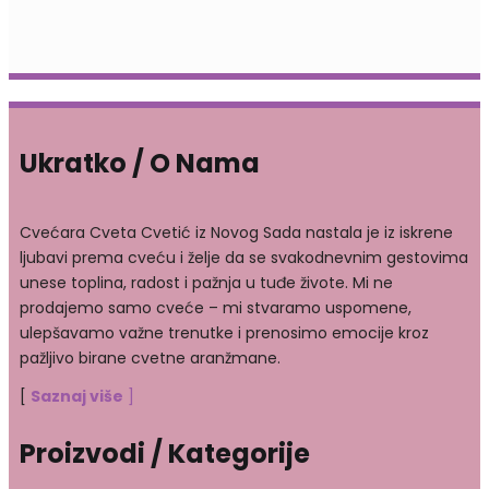
Ukratko / O Nama
Cvećara Cveta Cvetić iz Novog Sada nastala je iz iskrene
ljubavi prema cveću i želje da se svakodnevnim gestovima
unese toplina, radost i pažnja u tuđe živote. Mi ne
prodajemo samo cveće – mi stvaramo uspomene,
ulepšavamo važne trenutke i prenosimo emocije kroz
pažljivo birane cvetne aranžmane.
[
Saznaj više
]
Proizvodi / Kategorije