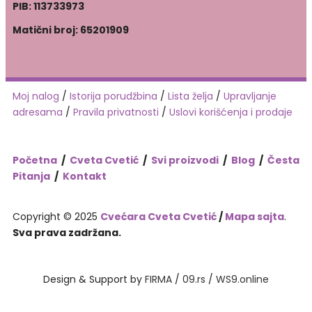
PIB: 113733973
Matični broj: 65201909
Moj nalog
/
Istorija porudžbina
/
Lista želja
/
Upravljanje
adresama
/
Pravila privatnosti
/
Uslovi korišćenja i prodaje
Početna
/
Cveta Cvetić
/
Svi proizvodi
/
Blog
/
Česta
Pitanja
/
Kontakt
Copyright © 2025
Cvećara Cveta Cvetić
/
Mapa sajta
.
Sva prava zadržana.
Design & Support by
FIRMA
/
09.rs
/
WS9.online