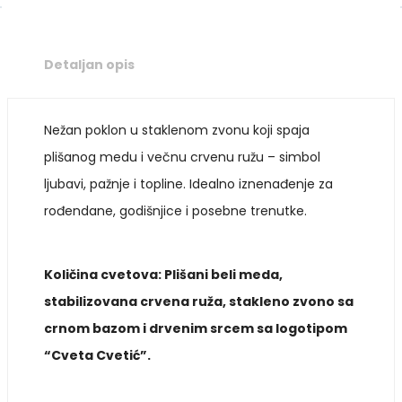
Detaljan opis
Nežan poklon u staklenom zvonu koji spaja
plišanog medu i večnu crvenu ružu – simbol
ljubavi, pažnje i topline. Idealno iznenađenje za
rođendane, godišnjice i posebne trenutke.
Količina cvetova: Plišani beli meda,
stabilizovana crvena ruža, stakleno zvono sa
crnom bazom i drvenim srcem sa logotipom
“Cveta Cvetić”.