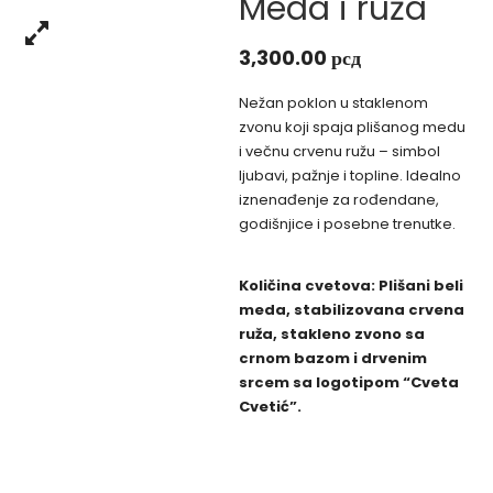
Meda i ruža
3,300.00
рсд
Nežan poklon u staklenom
zvonu koji spaja plišanog medu
i večnu crvenu ružu – simbol
ljubavi, pažnje i topline. Idealno
iznenađenje za rođendane,
godišnjice i posebne trenutke.
Količina cvetova: Plišani beli
meda, stabilizovana crvena
ruža, stakleno zvono sa
crnom bazom i drvenim
srcem sa logotipom “Cveta
Cvetić”.